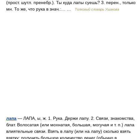
(прост. шутл. пренебр.). Ты куда лапы суешь? 3. перен., только
мн. То же, что рука в знач.:… …
Толковый словарь Ушакова
лапа
— ЛАПА, ы, ж. 1. Рука. Держи лапу. 2. Связи, знакомства,
блат. Волосатая (или мохнатая, большая, могучая и т. п.) лапа
влиятельные связи. Взять в лапу (или на лапу) сколько взять
взятку; получить большое количество денег (обычно в