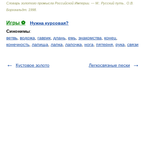
Словарь золотого промысла Российской Империи. — М.: Русский путь.
.
О.В.
Борхвальдт
.
1998
.
Игры ⚽
Нужна курсовая?
Синонимы
:
ветвь
,
водожа
,
гаврик
,
длань
,
емь
,
знакомства
,
конец
,
конечность
,
лапища
,
лапка
,
лапочка
,
нога
,
пятерня
,
рука
,
связи
Кустовое золото
Легкосвязные пески