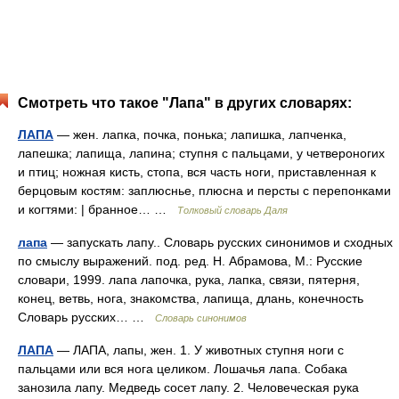
Смотреть что такое "Лапа" в других словарях:
ЛАПА
— жен. лапка, почка, понька; лапишка, лапченка,
лапешка; лапища, лапина; ступня с пальцами, у четвероногих
и птиц; ножная кисть, стопа, вся часть ноги, приставленная к
берцовым костям: заплюснье, плюсна и персты с перепонками
и когтями: | бранное… …
Толковый словарь Даля
лапа
— запускать лапу.. Словарь русских синонимов и сходных
по смыслу выражений. под. ред. Н. Абрамова, М.: Русские
словари, 1999. лапа лапочка, рука, лапка, связи, пятерня,
конец, ветвь, нога, знакомства, лапища, длань, конечность
Словарь русских… …
Словарь синонимов
ЛАПА
— ЛАПА, лапы, жен. 1. У животных ступня ноги с
пальцами или вся нога целиком. Лошачья лапа. Собака
занозила лапу. Медведь сосет лапу. 2. Человеческая рука