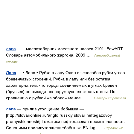
лапа
— – маслозаборник масляного насоса 2101. EdwART.
Словарь автомобильного жаргона, 2009 …
Автомобильный
словарь
Лапа
— • Лапа • Рубка в лапу Один из способов рубки углов
бревенчатых строений. Рубка в лапу или без остатка
характерна тем, что торцы соединяемых в углах бревен
(брусьев) не выходят за наружную плоскость стены. По
сравнению с рубкой «в оболо» менее… …
Словарь строителя
лапа
— прилив утолщение бобышка —
[http://slovarionline.ru/anglo russkiy slovar neftegazovoy
promyishlennosti/] Тематики нефтегазовая промышленность
Синонимы приливутолщениебобышка EN lug …
Справочник