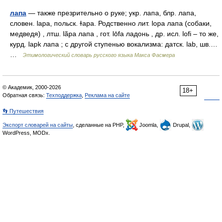
лапа
— также презрительно о руке; укр. лапа, блр. лапа,
словен. lара, польск. ɫара. Родственно лит. lopa лапа (собаки,
медведя) , лтш. lãpa лапа , гот. lōfа ладонь , др. исл. lofi – то же,
курд. lарk лапа ; с другой ступенью вокализма: датск. lab, шв.…
…
Этимологический словарь русского языка Макса Фасмера
© Академик, 2000-2026
18+
Обратная связь:
Техподдержка
,
Реклама на сайте
👣 Путешествия
Экспорт словарей на сайты
, сделанные на PHP,
Joomla,
Drupal,
WordPress, MODx.